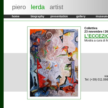
piero
lerda
artist
home
biography
presentation
gallery
museum
Collettiva
23 novembre / 2
L’ECCEZI
Mostra a cura di 
vi
Tel: (+39) 011.08