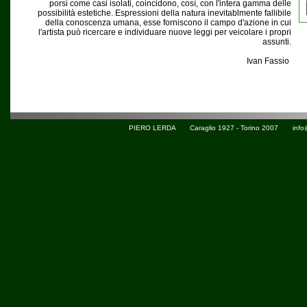
porsi come casi isolati, coincidono, così, con l'intera gamma delle
possibilità estetiche. Espressioni della natura inevitablmente fallibile
della conoscenza umana, esse forniscono il campo d'azione in cui
l'artista può ricercare e individuare nuove leggi per veicolare i propri
assunti.
Ivan Fassio
PIERO LERDA Caraglio 1927 - Torino 2007
info